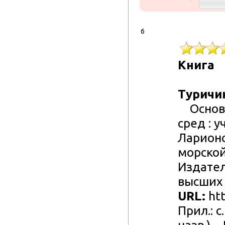
6
Книга
Туричин
Основы
сред : у
Ларионов
морской
Издател
высших у
URL:
htt
Прил.: с