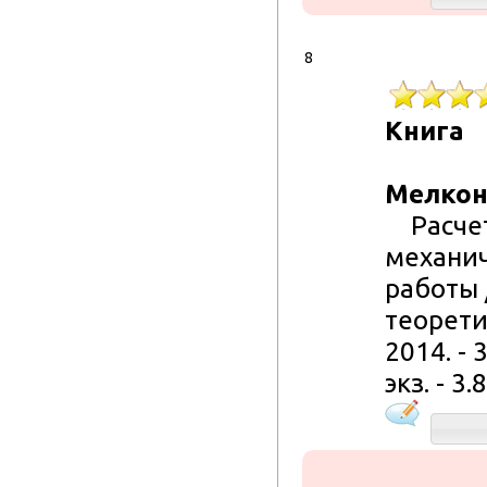
8
Книга
Мелконя
Расчет
механич
работы 
теорети
2014. - 3
экз. - 3