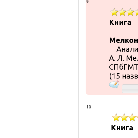
9
Книга
Мелконя
Аналити
А. Л. Ме
СПбГМТУ,
(15 назв
10
Книга