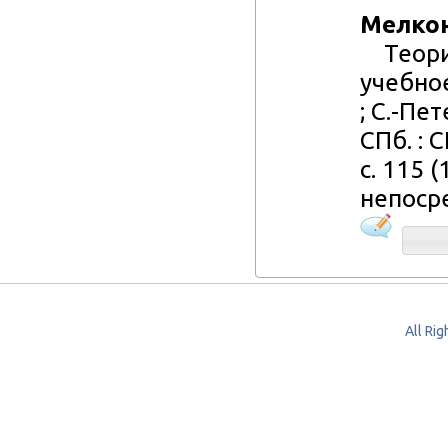
Мелкон
Теория
учебное
; С.-Пе
СПб. : С
с. 115 (
непоср
All Ri