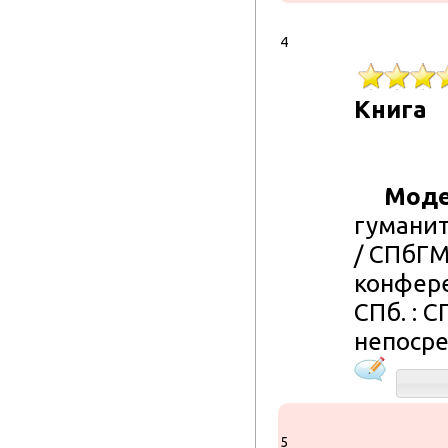
4
Книга
Моде
гуманит
/ СПбГМ
конферен
СПб. : С
непосре
5