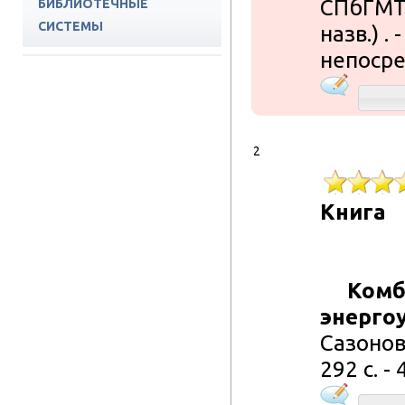
СПбГМТУ,
БИБЛИОТЕЧНЫЕ
СИСТЕМЫ
назв.) . 
ПОДПИСНЫЕ РЕСУРСЫ
непосре
ЭБС СПБГМТУ
2
Книга
Комб
энерго
Сазонов. 
292 с. -