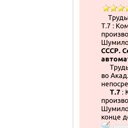
Труды [
Т.7 : К
произво
Шумилов
СССР. 
автома
Труды : 
во Акад.
непосре
Т.7
: 
произво
Шумиловс
конце до