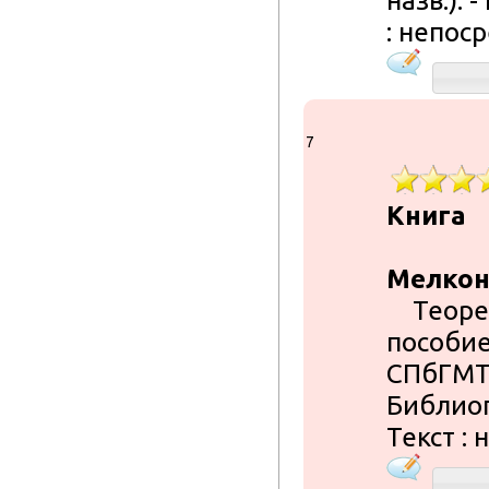
назв.). -
: непос
7
Книга
Мелконя
Теорети
пособие 
СПбГМТУ.
Библиогр.
Текст :