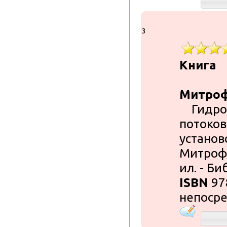
3
Книга
Митрофа
Гидрод
потоков
установо
Митрофан
ил. - Биб
ISBN
97
непосре