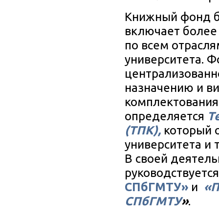
Книжный фонд б
включает более 
по всем отрасля
университета. Ф
централизованно
назначению и в
комплектования
определяется
Т
(ТПК),
который 
университета и 
В своей деятел
руководствуетс
СПбГМТУ»
и
«
П
СПбГМТУ
»
.