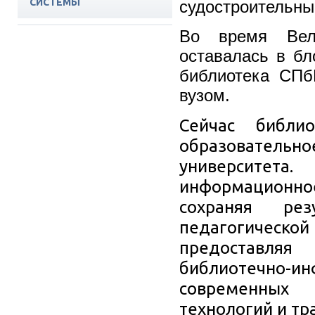
СИСТЕМЫ
судостроительны
ПОДПИСНЫЕ РЕСУРСЫ
Во время Вели
ЭБС СПБГМТУ
оставалась в бл
библиотека СПб
вузом.
Сейчас библ
образовател
университет
информационно
сохраняя рез
педагогичес
предоставля
библиотечно
современных
технологий и т